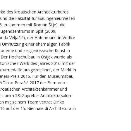
rke des kroatischen Architekturbüros
sind die Fakultät für Bauingenieurwesen
16, zusammen mit Roman Šilje), die
 Jugendzentrums in Split (2009,
da Veljačić), der Hafenmarkt in Vodice
e Umnutzung einer ehemaligen Fabrik
derne und zeitgenössische Kunst in
. Der Hochschulbau in Osijek wurde als
ktonisches Werk des Jahres 2016 mit der
kturmedaille ausgezeichnet, der Markt in
anesi-Preis 2015. Für den Museumsbau
P/Dinko Peračić 2017 der Bernardo-
 kroatischen Architektenkammer und
is beim 53. Zagreber Architektursalon
en mit seinem Team vertrat Dinko
16 auf der 15. Biennale di Archittetura in