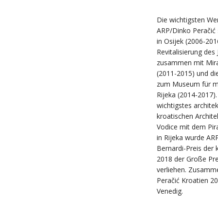
Die wichtigsten We
ARP/Dinko Peračić 
in Osijek (2006-20
Revitalisierung des
zusammen mit Miran
(2011-2015) und di
zum Museum für mo
Rijeka (2014-2017)
wichtigstes archite
kroatischen Archite
Vodice mit dem Pir
in Rijeka wurde AR
Bernardi-Preis der
2018 der Große Pre
verliehen. Zusamm
Peračić Kroatien 20
Venedig.